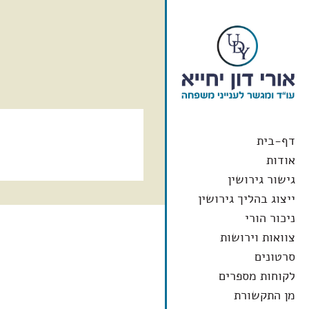
ור
פת
דלג
צהרת
עו"ד ומגשר לענייני משפחה
דף-בית
שר
אתר
תוכן
גישות
אודות
עו"ד אורי דון יחיי
גישור גירושין
ייצוג בהליך גירושין
ניכור הורי
צוואות וירושות
סרטונים
לקוחות מספרים
מן התקשורת