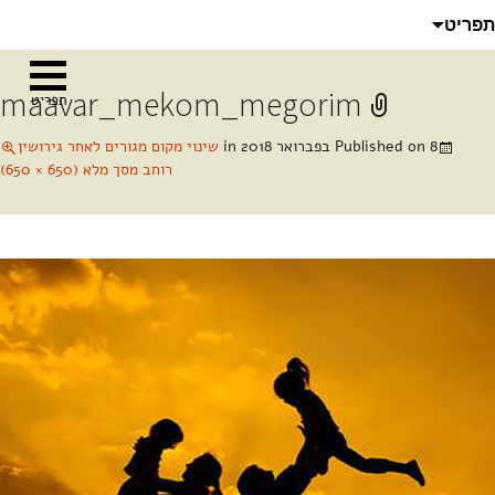
לדלג
חיפוש:
תפריט
לתוכן
maavar_mekom_megorim
תפריט
8 בפברואר 2018
Published on
in
שינוי מקום מגורים לאחר גירושין
רוחב מסך מלא (650 × 650)