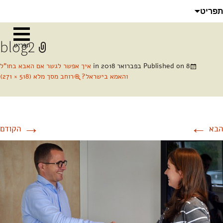
לדלג
חיפוש:
תפריט
לתוכן
blog2
תפריט
8 בפברואר 2018
Published on
in
איך אפשר לגשר אם האבא בחו"ל
והאמא בישראל?
רוחב מסך מלא (518 × 271)
→
←
הבא
הקודם