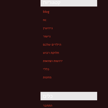
קטגוריות
blog
nc
גירושין
גישור
הילדים שלכם
חלוקת רכוש
ירושות וצוואות
כללי
מזונות
כלים
התחבר