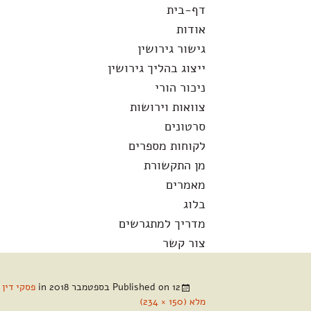
לדלג
חיפוש:
דף-בית
לתוכן
אודות
גישור גירושין
ייצוג בהליך גירושין
ניכור הורי
צוואות וירושות
סרטונים
לקוחות מספרים
מן התקשורת
מאמרים
בלוג
מדריך למתגרשים
צור קשר
12 בספטמבר 2018
Published on
in
פסקי דין 
מלא (150 × 234)