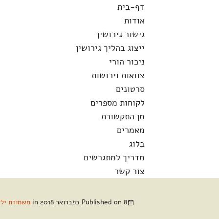
לדלג
חיפוש:
דף-בית
לתוכן
אודות
גישור גירושין
ייצוג בהליך גירושין
ניכור הורי
צוואות וירושות
סרטונים
לקוחות מספרים
מן התקשורת
מאמרים
בלוג
מדריך למתגרשים
צור קשר
8 בפברואר 2018
Published on
in
משמורת ילד