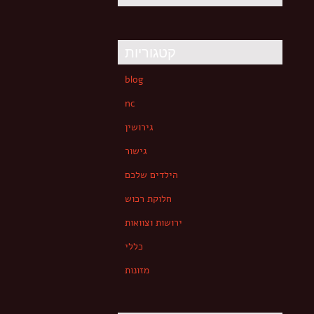
קטגוריות
blog
nc
גירושין
גישור
הילדים שלכם
חלוקת רכוש
ירושות וצוואות
כללי
מזונות