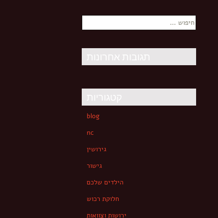
חיפוש:
תגובות אחרונות
קטגוריות
blog
nc
גירושין
גישור
הילדים שלכם
חלוקת רכוש
ירושות וצוואות