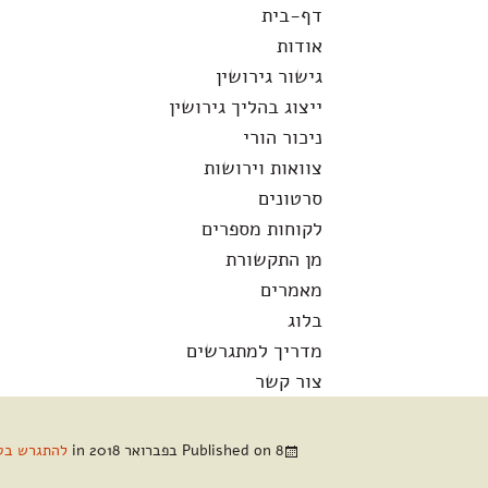
לדלג
חיפוש:
דף-בית
לתוכן
אודות
גישור גירושין
ייצוג בהליך גירושין
ניכור הורי
צוואות וירושות
סרטונים
לקוחות מספרים
מן התקשורת
מאמרים
בלוג
מדריך למתגרשים
צור קשר
8 בפברואר 2018
Published on
in
להתגרש בט