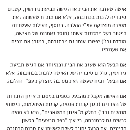
אישה שעזבה את הבית או הגישה
תביעת גירושין
, קטנים
סיכוייה לזכות בכתובתה, אלא אם תוכיח שעשתה זאת
מסיבה מוצדקת עפ"י ההלכה. בנוסף, העילות שעשויות
לפטור בעל ממזונות אשתו (חוסר נאמנות של האישה,
מורדת וכו') יפטרו אותו גם מכתובתה, כמובן אם יוכיח
את טענותיו.
אם הבעל הוא שעזב את הבית ובמיוחד אם הגיש תביעת
גירושין, גדלים סיכוייה של האישה לזכות בכתובתה, אלא
אם הבעל יוכיח שעשה זאת מסיבה מוצדקת עפ"י ההלכה.
אם האישה מקבלת מהבעל כספים במסגרת איזון הזכויות
של הצדדים (כגון קרנות פנסיה, קרנות השתלמות, ביטוחי
מנהלים וכד') כחלק מ"איזון המשאבים", היא לא תהיה
זכאית גם לכתובתה, כי אין "כפל מבצעים" כלשון
הדיינים. אם הבעל יחויב לשלם לאשתו את סכום הכתובה,