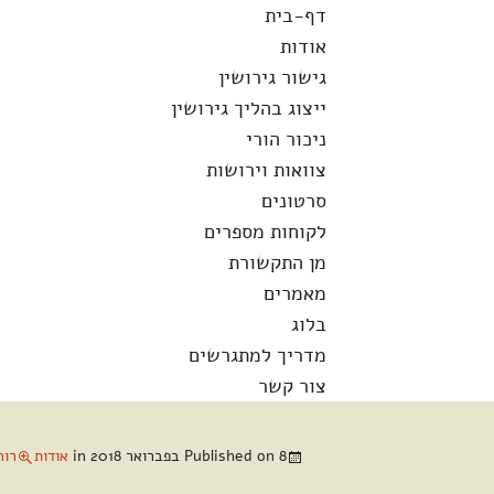
לדלג
חיפוש:
דף-בית
לתוכן
אודות
גישור גירושין
ייצוג בהליך גירושין
ניכור הורי
צוואות וירושות
סרטונים
לקוחות מספרים
מן התקשורת
מאמרים
בלוג
מדריך למתגרשים
צור קשר
8 בפברואר 2018
Published on
in
אודות
רוחב