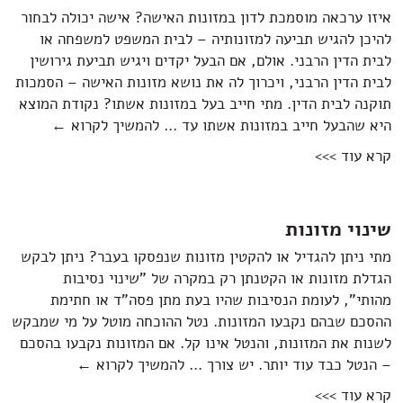
איזו ערכאה מוסמכת לדון במזונות האישה? אישה יכולה לבחור
להיכן להגיש תביעה למזונותיה – לבית המשפט למשפחה או
לבית הדין הרבני. אולם, אם הבעל יקדים ויגיש תביעת גירושין
לבית הדין הרבני, ויכרוך לה את נושא מזונות האישה – הסמכות
תוקנה לבית הדין. מתי חייב בעל במזונות אשתו? נקודת המוצא
מזונות איש
היא שהבעל חייב במזונות אשתו עד …
להמשיך לקרוא
←
קרא עוד >>>
שינוי מזונות
מתי ניתן להגדיל או להקטין מזונות שנפסקו בעבר? ניתן לבקש
הגדלת מזונות או הקטנתן רק במקרה של "שינוי נסיבות
מהותי", לעומת הנסיבות שהיו בעת מתן פסה"ד או חתימת
ההסכם שבהם נקבעו המזונות. נטל ההוכחה מוטל על מי שמבקש
לשנות את המזונות, והנטל אינו קל. אם המזונות נקבעו בהסכם
שינוי מזונות
– הנטל כבד עוד יותר. יש צורך …
להמשיך לקרוא
←
קרא עוד >>>