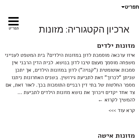
לדלג
חיפוש:
תפריט
לתוכן
ארכיון הקטגוריה: מזונות
תפריט
מזונות ילדים
איזו ערכאה מוסמכת לדון במזונות הילדים? בית המשפט לענייני
משפחה מוסמך מעצם טיבו לדון בנושא. לבית הדין הרבני אין
סמכות אוטומטית ("קנויה") לדון במזונות הילדים, אך יתכן
שניתן "לכרוך" זאת לתביעת גירושין. בשנים האחרונות ניתנו
מספר החלטות של בתי דין רבניים התומכות בכך. לאור זאת, אם
צד אחד יקדים ויכרוך את נושא מזונות הילדים לתביעת …
מזונות ילדים
להמשיך לקרוא
←
קרא עוד >>>
מזונות אישה