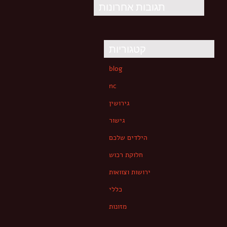
תגובות אחרונות
קטגוריות
blog
nc
גירושין
גישור
הילדים שלכם
חלוקת רכוש
ירושות וצוואות
כללי
מזונות